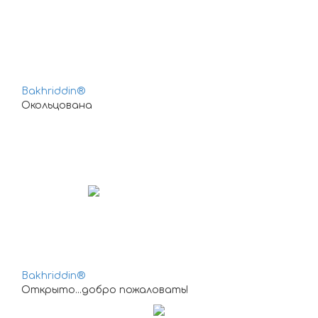
Bakhriddin®
Окольцована
Bakhriddin®
Открыто...добро пожаловать!