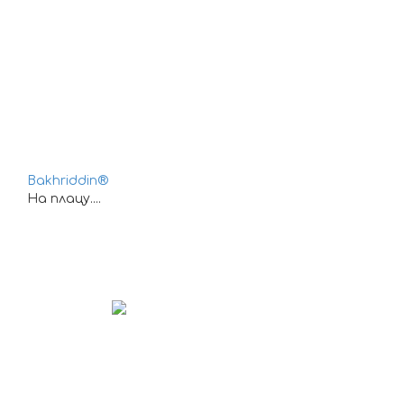
Bakhriddin®
На плацу....