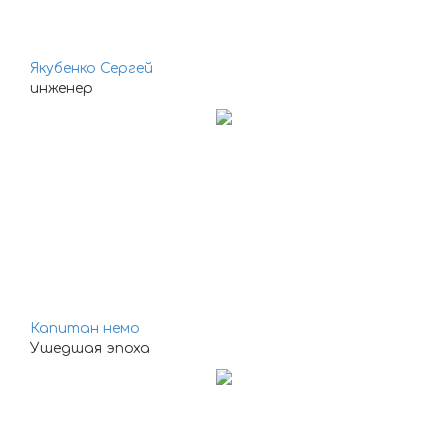
Якубенко Сергей
инженер
Капитан немо
Ушедшая эпоха