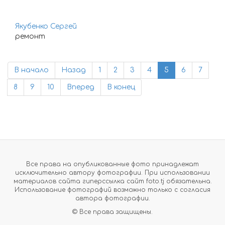
Якубенко Сергей
ремонт
В начало
Назад
1
2
3
4
5
6
7
8
9
10
Вперед
В конец
Все права на опубликованные фото принадлежат
исключительно автору фотографии. При использовании
материалов сайта гиперссылка сайт foto.tj обязательна.
Использование фотографий возможно только с согласия
автора фотографии.
© Все права защищены.