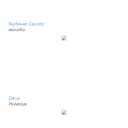
Якубенко Сергей
жалоба
Ejikus
Иллюзия