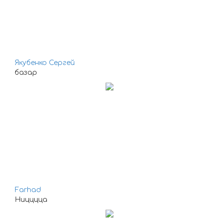
Якубенко Сергей
базар
Farhad
Ницццца