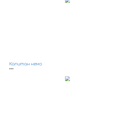
Капитан немо
***