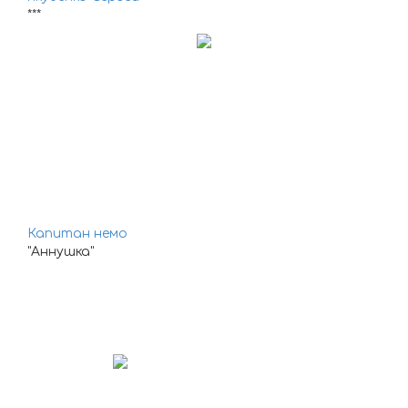
***
Капитан немо
"Аннушка"