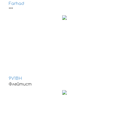
Farhad
***
9V1BH
Флейтист