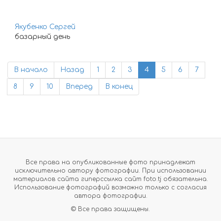
Якубенко Сергей
базарный день
В начало
Назад
1
2
3
4
5
6
7
8
9
10
Вперед
В конец
Все права на опубликованные фото принадлежат
исключительно автору фотографии. При использовании
материалов сайта гиперссылка сайт foto.tj обязательна.
Использование фотографий возможно только с согласия
автора фотографии.
© Все права защищены.