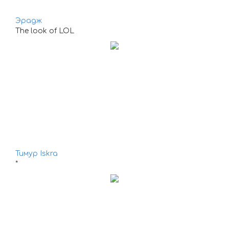
Эрадж
The look of LOL
Тимур Iskra
*