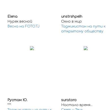
Elena
unstrshpelh
Нурек весной
Окно в мир
Весна на FOTO.TJ
Таджикистан на пути к
открытому обществу
Рустам Ю.
suratoro
***
Настало время...
Таджикистан на пути к
Свет и Тень