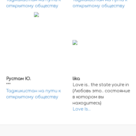
открытому обществу
открытому обществу
Рустам Ю.
lika
***
Love is.. the state you're in
Таджикистан на пути к
(Любовь это.. состояние
открытому обществу
в котором вы
находитесь)
Love Is...