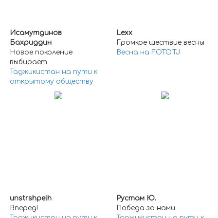
Исамутдинов
Lexx
Бахриддин
Громкое шествие весны
Новое поколение
Весна на FOTO.TJ
выбирает
Таджикистан на пути к
открытому обществу
unstrshpelh
Рустам Ю.
Вперед!
Победа за нами
Таджикистан на пути к
Таджикистан на пути к