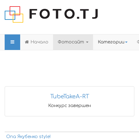
Начало
Фотосайт
Категории
TubeTakeA-RT
Конкурс завершен
Опа Якубенко style!