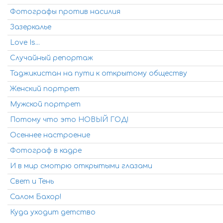
Фотографы против насилия
Зазеркалье
Love Is...
Случайный репортаж
Таджикистан на пути к открытому обществу
Женский портрет
Мужской портрет
Потому что это НОВЫЙ ГОД!
Осеннее настроение
Фотограф в кадре
И в мир смотрю открытыми глазами
Свет и Тень
Салом Бахор!
Куда уходит детство