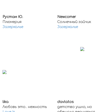
Рустам Ю.
Newcomer
Плюмерия
Солнечный зайчик
Зазеркалье
Зазеркалье
lika
davlatos
Любовь это.. нежность
детство ушло, но
Love Is...
обещало вернуться...