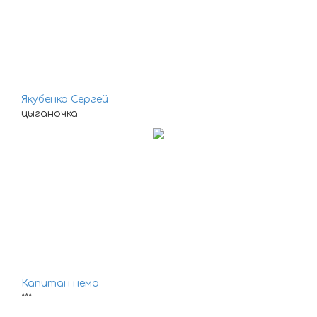
Якубенко Сергей
цыганочка
Капитан немо
***