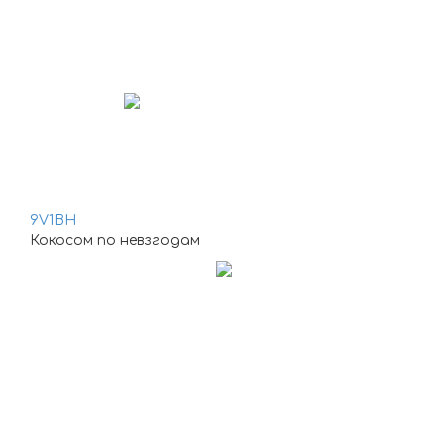
9V1BH
Кокосом по невзгодам