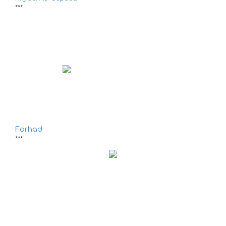
***
Farhad
***