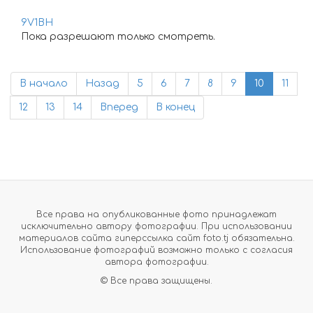
9V1BH
Пока разрешают только смотреть.
В начало
Назад
5
6
7
8
9
10
11
12
13
14
Вперед
В конец
Все права на опубликованные фото принадлежат
исключительно автору фотографии. При использовании
материалов сайта гиперссылка сайт foto.tj обязательна.
Использование фотографий возможно только с согласия
автора фотографии.
© Все права защищены.