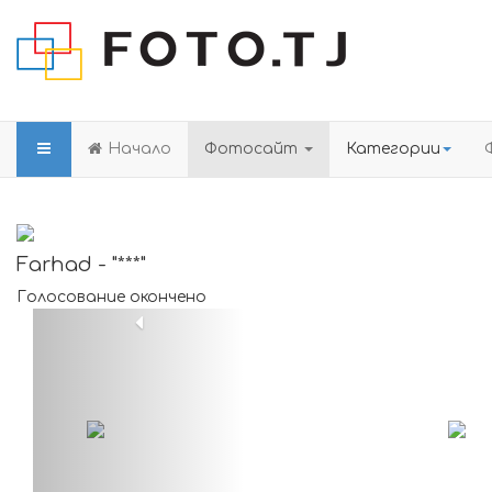
Начало
Фотосайт
Категории
Farhad - "***"
Голосование окончено