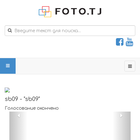
sb09 - "sb09"
Голосование окончено