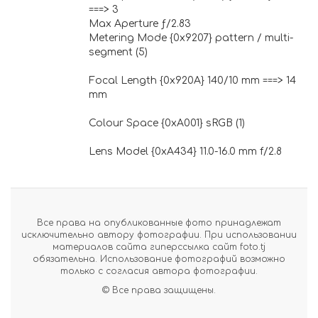
===> 3
Max Aperture ƒ/2.83
Metering Mode {0x9207} pattern / multi-
segment (5)
Focal Length {0x920A} 140/10 mm ===> 14
mm
Colour Space {0xA001} sRGB (1)
Lens Model {0xA434} 11.0-16.0 mm f/2.8
Все права на опубликованные фото принадлежат
исключительно автору фотографии. При использовании
материалов сайта гиперссылка сайт foto.tj
обязательна. Использование фотографий возможно
только с согласия автора фотографии.
© Все права защищены.