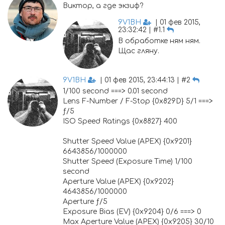
Виктор, а где экзиф?
9V1BH
| 01 фев 2015,
23:32:42 | #1.1
В обработке ням ням.
Щас гляну.
9V1BH
| 01 фев 2015, 23:44:13 | #2
1/100 second ===> 0.01 second
Lens F-Number / F-Stop {0x829D} 5/1 ===>
ƒ/5
ISO Speed Ratings {0x8827} 400
Shutter Speed Value (APEX) {0x9201}
6643856/1000000
Shutter Speed (Exposure Time) 1/100
second
Aperture Value (APEX) {0x9202}
4643856/1000000
Aperture ƒ/5
Exposure Bias (EV) {0x9204} 0/6 ===> 0
Max Aperture Value (APEX) {0x9205} 30/10