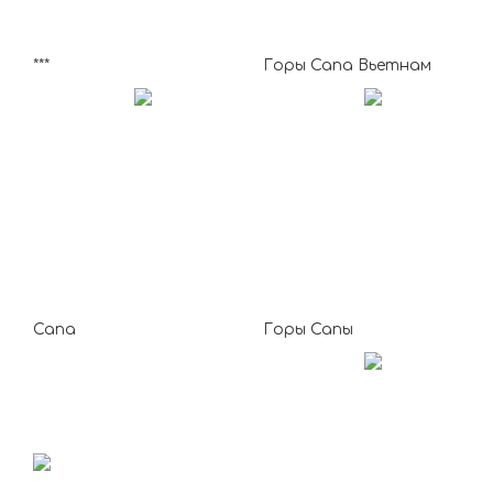
***
Горы Сапа Вьетнам
Сапа
Горы Сапы