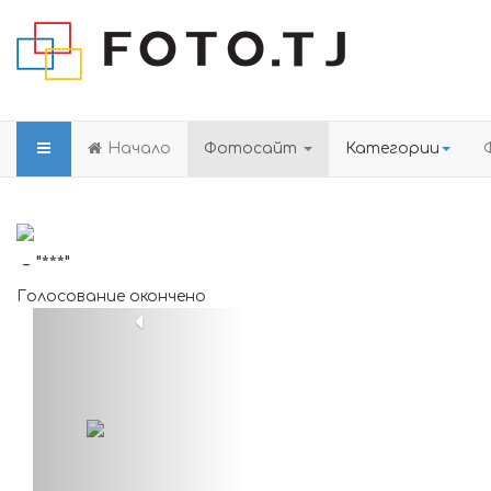
Начало
Фотосайт
Категории
- "***"
Голосование окончено