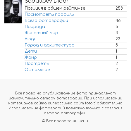
Sadulloev Didor
Позиция в общем рейтинге
258
Посмотреть профиль
Всего фотографий
46
Природа
5
Животный мир
3
Люди
23
Город и архитектура
8
Дети
1
Жанр
1
Портреты
2
Остальное
2
Все права на опубликованные фото принадлежат
исключительно автору фотографии. При использовании
материалов сайта гиперссылка сайт foto.tj обязательна.
Использование фотографий возможно только с согласия
автора фотографии.
© Все права защищены.