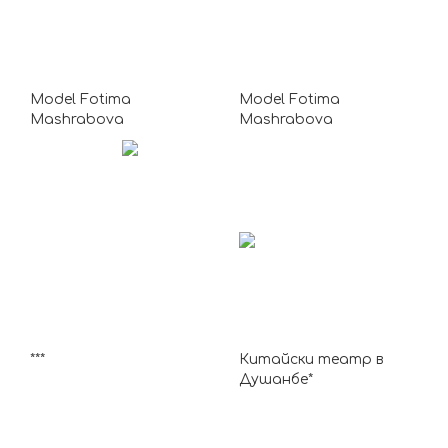
Model Fotima
Model Fotima
Mashrabova
Mashrabova
***
Китайски театр в
Душанбе*