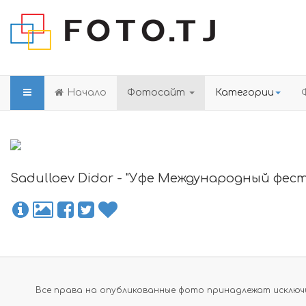
Начало
Фотосайт
Категории
Sadulloev Didor - "Уфе Международный фе
Все права на опубликованные фото принадлежат исключи