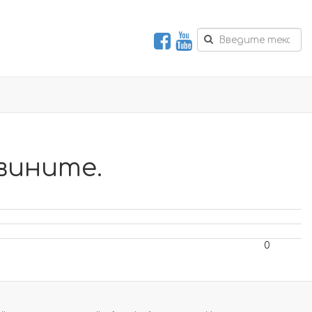
вините.
0