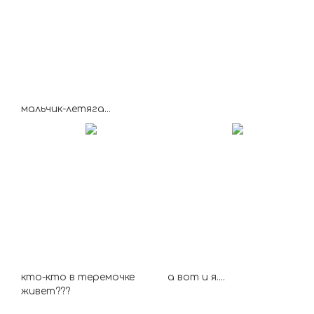
мальчик-летяга...
кто-кто в теремочке
а вот и я....
живет???