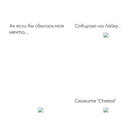
Ах если бы сбылась моя
Собираю на Лейку...
мечта....
Скажите "Cheese"