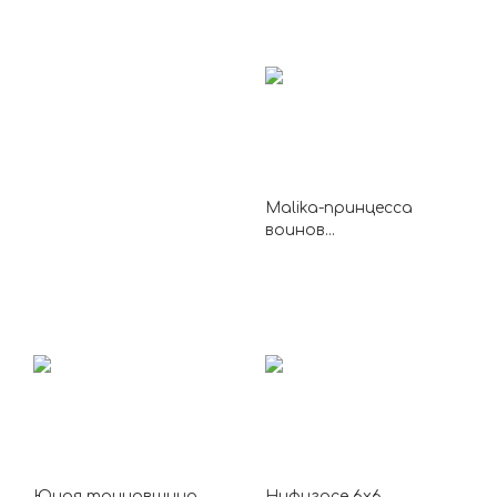
Malika-принцесса
воинов...
Юная танцовщица
Нифигасе 6х6...