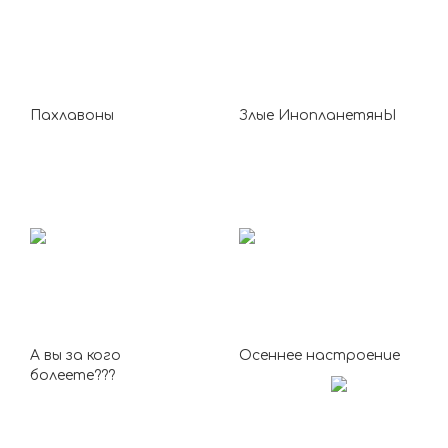
Пахлавоны
Злые ИнопланетянЫ
А вы за кого
Осеннее настроение
болеете???