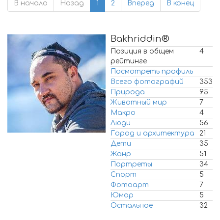
В начало
Назад
1
2
Вперед
В конец
Bakhriddin®
Позиция в общем
4
рейтинге
Посмотреть профиль
Всего фотографий
353
Природа
95
Животный мир
7
Макро
4
Люди
56
Город и архитектура
21
Дети
35
Жанр
51
Портреты
34
Спорт
5
Фотоарт
7
Юмор
5
Остальное
32