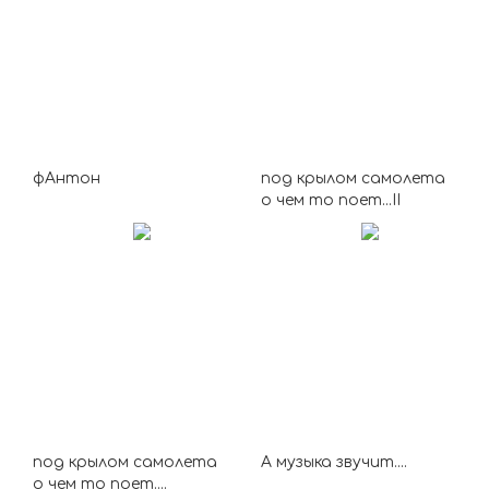
фАнтон
под крылом самолета
о чем то поет...II
под крылом самолета
А музыка звучит....
о чем то поет....