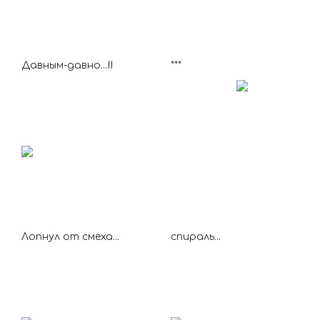
Давным-давно...II
***
Лопнул от смеха...
спираль...