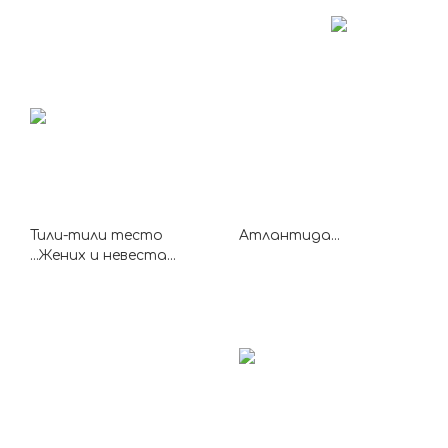
Тили-тили тесто
Атлантида...
...Жених и невеста...