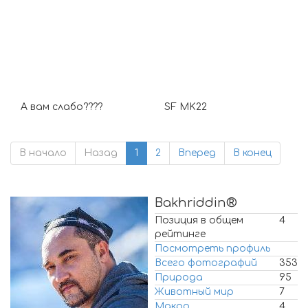
А вам слабо????
SF MK22
В начало
Назад
1
2
Вперед
В конец
Bakhriddin®
Позиция в общем
4
рейтинге
Посмотреть профиль
Всего фотографий
353
Природа
95
Животный мир
7
Макро
4