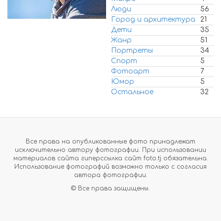
Люди
56
Город и архитектура
21
Дети
35
Жанр
51
Портреты
34
Спорт
5
Фотоарт
7
Юмор
5
Остальное
32
Все права на опубликованные фото принадлежат
исключительно автору фотографии. При использовании
материалов сайта гиперссылка сайт foto.tj обязательна.
Использование фотографий возможно только с согласия
автора фотографии.
© Все права защищены.