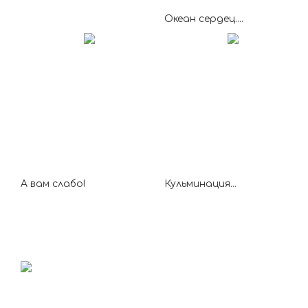
Океан сердец....
А вам слабо!
Кульминация...