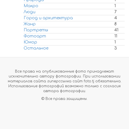
Макро
1
Люди
7
Город и архитектура
4
Жанр
8
Портреты
41
Фотоарт
11
Юмор
1
Остальное
3
Все права на опубликованные фото принадлежат
исключительно автору фотографии. При использовании
материалов сайта гиперссылка сайт foto.tj обязательна.
Использование фотографий возможно только с согласия
автора фотографии.
© Все права защищены.