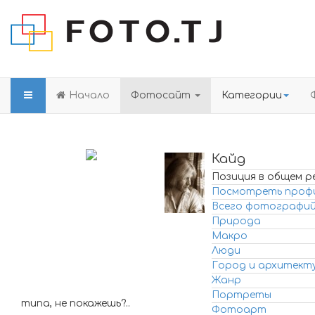
Начало
Фотосайт
Категории
Кайд
Позиция в общем р
Посмотреть проф
Всего фотографи
Природа
Макро
Люди
Город и архитект
Жанр
Портреты
типа, не покажешь?..
Фотоарт