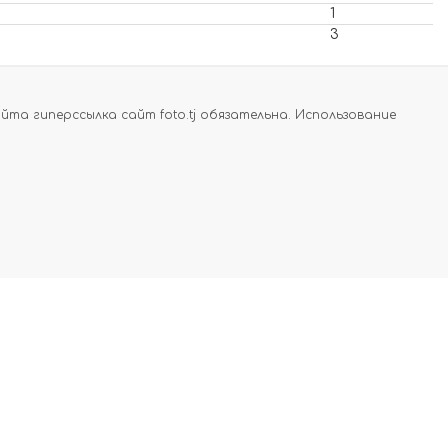
1
3
а гиперссылка сайт foto.tj обязательна. Использование