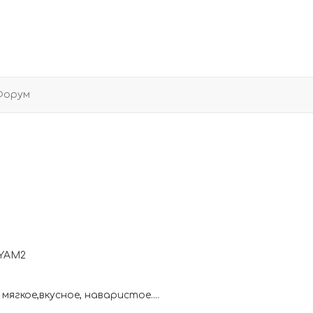
Форум
мягкое,вкусное, наваристое....