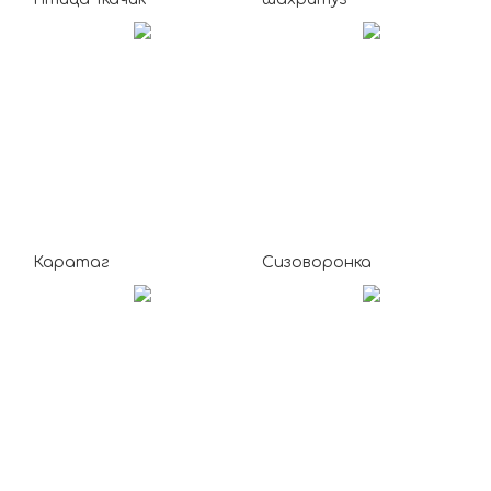
Каратаг
Сизоворонка