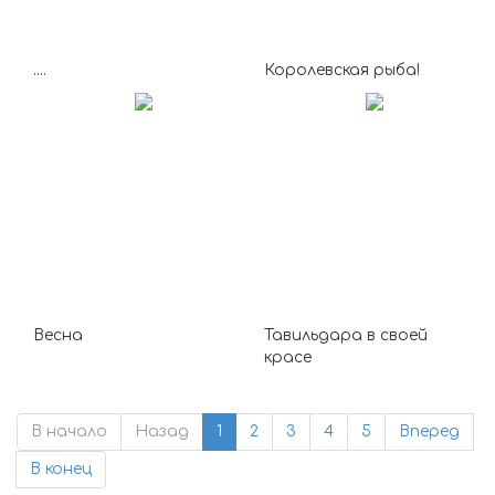
....
Королевская рыба!
Весна
Тавильдара в своей
красе
В начало
Назад
1
2
3
4
5
Вперед
В конец