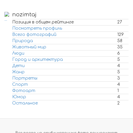
nozimtaj
Позиция в общем рейтинге
27
Посмотреть профиль
Всего фотографий
129
Природа
58
Животный мир
35
Люди
6
Город и архитектура
5
Дети
4
Жанр
5
Портреты
3
Спорт
4
Фотоарт
1
Юмор
4
Остальное
2