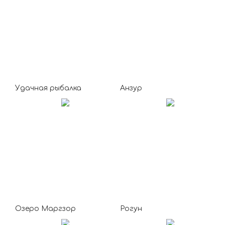
Удачная рыбалка
Анзур
Озеро Маргзор
Рогун