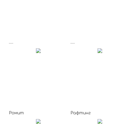
.....
.....
Ромит
Рафтинг