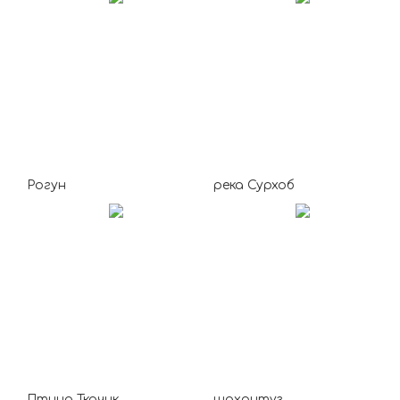
Рогун
река Сурхоб
Птица Ткачик
шахритуз