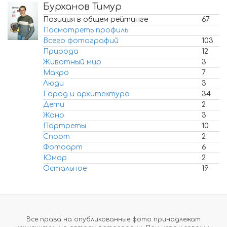
Бурханов Тимур
Позиция в общем рейтинге
67
Посмотреть профиль
Всего фотографий
103
Природа
12
Животный мир
3
Макро
7
Люди
3
Город и архитектура
34
Дети
2
Жанр
3
Портреты
10
Спорт
2
Фотоарт
6
Юмор
2
Остальное
19
Все права на опубликованные фото принадлежат