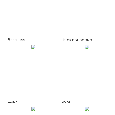
Весенняя ...
Цирк панорама
Цирк1
Боке