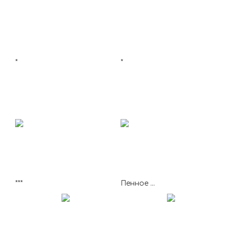
*
*
***
Пенное ...