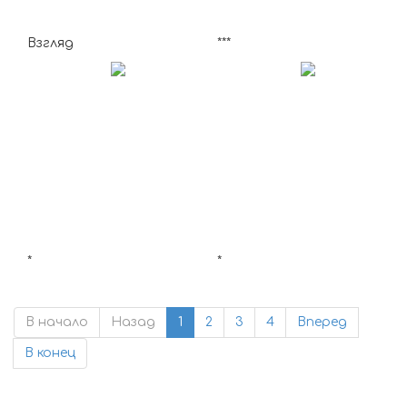
Взгляд
***
*
*
В начало
Назад
1
2
3
4
Вперед
В конец