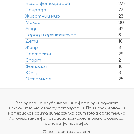
Всего фотографий
272
Природа
77
Животный мир
23
Макро
30
Люди
42
Город и архитектура
8
Дети
10
Жанр
8
Портреты
29
Спорт
2
Фотоарт
10
Юмор
8
Остальное
25
Все права на опубликованные фото принадлежат
исключительно автору фотографии. При использовании
материалов сайта гиперссылка сайт foto.tj обязательна.
Использование фотографий возможно только с согласия
автора фотографии.
© Все права защищены.