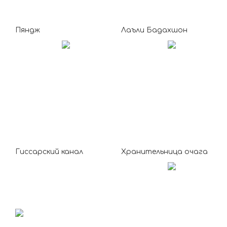
Пяндж
Лаъли Бадахшон
Гиссарский канал
Хранительница очага