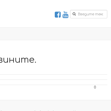
вините.
0