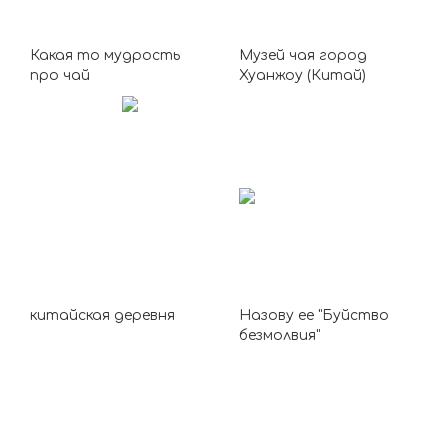
Какая то мудрость
Музей чая город
про чай
Хуанжоу (Китай)
китайская деревня
Назову ее "Буйство
безмолвия"