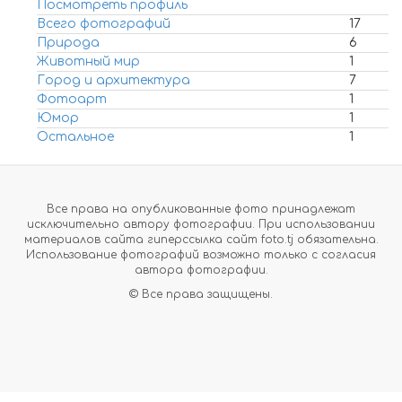
Посмотреть профиль
Всего фотографий
17
Природа
6
Животный мир
1
Город и архитектура
7
Фотоарт
1
Юмор
1
Остальное
1
Все права на опубликованные фото принадлежат
исключительно автору фотографии. При использовании
материалов сайта гиперссылка сайт foto.tj обязательна.
Использование фотографий возможно только с согласия
автора фотографии.
© Все права защищены.