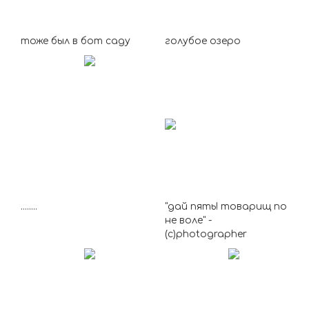
тоже был в бот саду
голубое озеро
........
"дай пять! товарищ по
не воле" -
(с)photographer