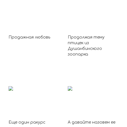
Продажная любовь
Продолжая тему
птицек из
Душанбинского
зоопарка
Еще один ракурс
А давайте назовем ее