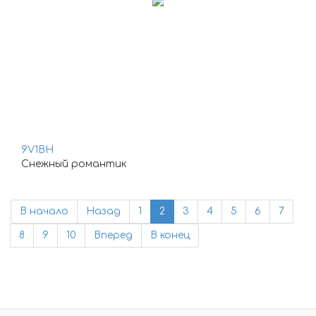
9V1BH
Снежный романтик
В начало
Назад
1
2
3
4
5
6
7
8
9
10
Вперед
В конец