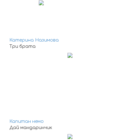
Катерина Назимова
Три брата
Капитан немо
Дай мандаринчик