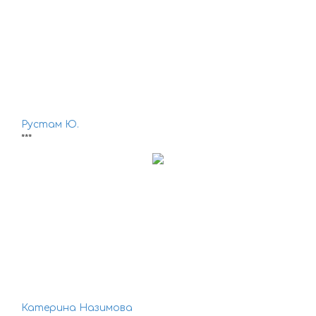
Рустам Ю.
***
Катерина Назимова