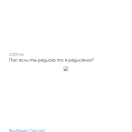
zabrus
Пап если ты редиска то я редисёнок?
Якубенко Сергей