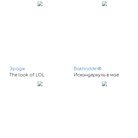
Эрадж
Bakhriddin®
The look of LOL
Искандеркуль в мае