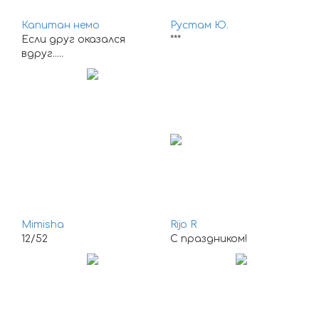
Капитан немо
Рустам Ю.
Если друг оказался
***
вдруг.....
Mimisha
Rijo R
12/52
С праздником!