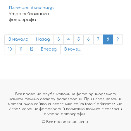
Плеханов Александр
Утро пейзажного
фотографа
В начало
Назад
3
4
5
6
7
8
9
10
11
12
Вперед
В конец
Все права на опубликованные фото принадлежат
исключительно автору фотографии. При использовании
материалов сайта гиперссылка сайт foto.tj обязательна.
Использование фотографий возможно только с согласия
автора фотографии.
© Все права защищены.