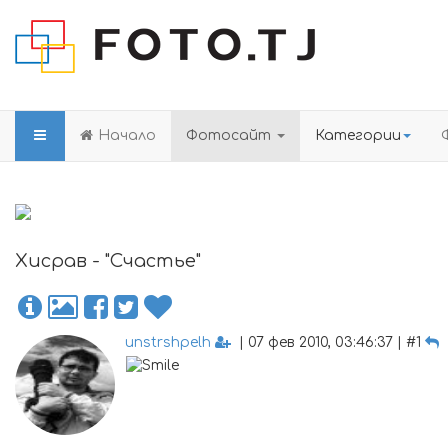
Начало
Фотосайт
Категории
Хисрав - "Счастье"
unstrshpelh
| 07 фев 2010, 03:46:37 | #1