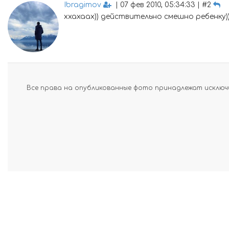
Ibragimov
| 07 фев 2010, 05:34:33 | #2
ххахаах)) действительно смешно ребенку)
Все права на опубликованные фото принадлежат исключи