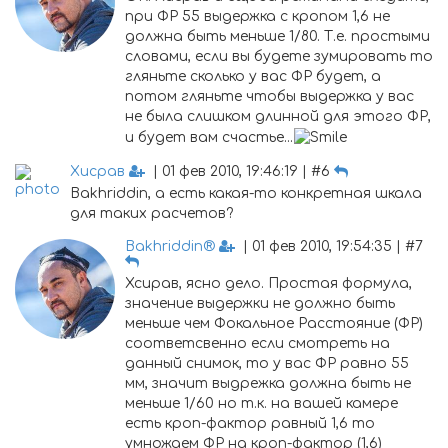
при ФР 55 выдержка с кропом 1,6 не
должна быть меньше 1/80. Т.е. простыми
словами, если вы будете зумировать то
гляньте сколько у вас ФР будет, а
потом гляньте чтобы выдержка у вас
не была слишком длинной для этого ФР,
и будет вам счастье...
Хисрав
| 01 фев 2010, 19:46:19 | #6
Bakhriddin, а есть какая-то конкретная шкала
для таких расчетов?
Bakhriddin®
| 01 фев 2010, 19:54:35 | #7
Хсирав, ясно дело. Простая формула,
значение выдержки не должно быть
меньше чем Фокальное Расстояние (ФР)
соответсвенно если смотреть на
данный снимок, то у вас ФР равно 55
мм, значит выдрежка должна быть не
меньше 1/60 но т.к. на вашей камере
есть кроп-фактор равный 1,6 то
умножаем ФР на кроп-фактор (1,6)