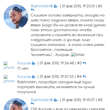
Bakhriddin®
| 01 фев 2010, 19:23:01 | #2
Слишком голова завернута, складка на
шее, плечо задрано вверх, снимок снизу
вверх (надо бы на уровне ее глаз) думаю
пока этого достаточно чтобы
исправить и принять во внимание при
следующем разе...а да еще, лицо
слишком замазано... в глаза очень резко
бросается....поменьше
"косметики"....Хисрав...
Хисрав
| 01 фев 2010, 19:36:48 | #3
17 лет
Хисрав
| 01 фев 2010, 19:37:35 | #4
Bakhriddin, попробую сегодня ещё один
портрет выложить, не кажется он лучше
получился.
Bakhriddin®
| 01 фев 2010, 19:41:27 | #5
ОК! Хисрав и еще за режимами следите,