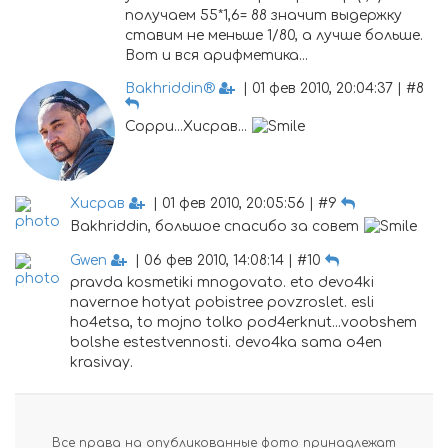
получаем 55*1,6= 88 значит выдержку
ставим не меньше 1/80, а лучше больше.
Вот и вся арифметика...
Bakhriddin®
| 01 фев 2010, 20:04:37 | #8
Сорри...Хисрав...
Хисрав
| 01 фев 2010, 20:05:56 | #9
Bakhriddin, большое спасибо за совет
Gwen
| 06 фев 2010, 14:08:14 | #10
pravda kosmetiki mnogovato. eto devo4ki
navernoe hotyat pobistree povzroslet. esli
ho4etsa, to mojno tolko pod4erknut...voobshem
bolshe estestvennosti. devo4ka sama o4en
krasivay.
Все права на опубликованные фото принадлежат