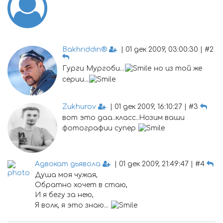
Bakhriddin®
| 01 дек 2009, 03:00:30 | #2
Гурги Мургоби...
но из той же
серии...
Zukhurov
| 01 дек 2009, 16:10:27 | #3
вот это даа..класс..Нозим ваши
фотографии супер
Адвокат дьявола
| 01 дек 2009, 21:49:47 | #4
Душа моя чужая,
Обратно хочет в стаю,
И я бегу за нею,
Я волк, я это знаю...