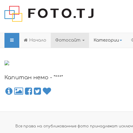
Начало
Фотосайт
Категории
Капитан немо - "***"
Все права на опубликованные фото принадлежат исключи