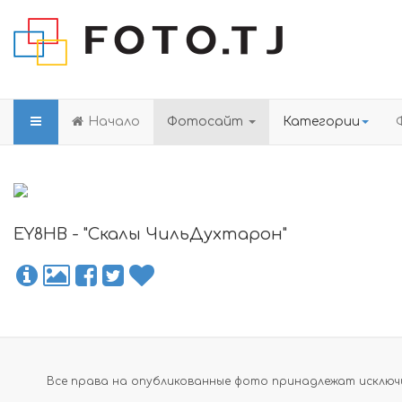
Начало
Фотосайт
Категории
EY8HB - "Скалы ЧильДухтарон"
Все права на опубликованные фото принадлежат исключи