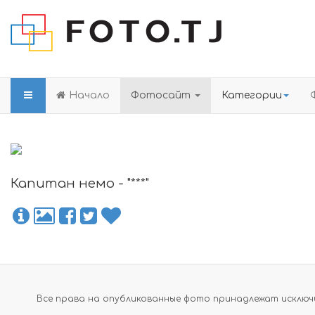
Начало
Фотосайт
Категории
Капитан немо - "***"
Все права на опубликованные фото принадлежат исключи