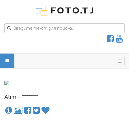
Alim - "*******"