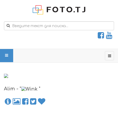
Alim - "
"