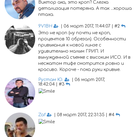
Виктор ака, это кроп? Слегка
детализация потеряна. А так ...хороша
птаха.
9V1BH
| 06 март 2017, 11:44:07 | #2
Это не кроп (ну почти не кроп,
процентов 10 обрезал). Особенности
привыкания к новой линзе с
удивительно малым ГРИП. И
вынужденной съемке с высоким ИСО. И в
несжатом тифе смотрится ровно и
красиво. Короче - пока руки кривые.
Рустам Ю.
| 06 март 2017,
18:42:04 | #3
Zaf
| 08 март 2017, 22:31:35 | #4