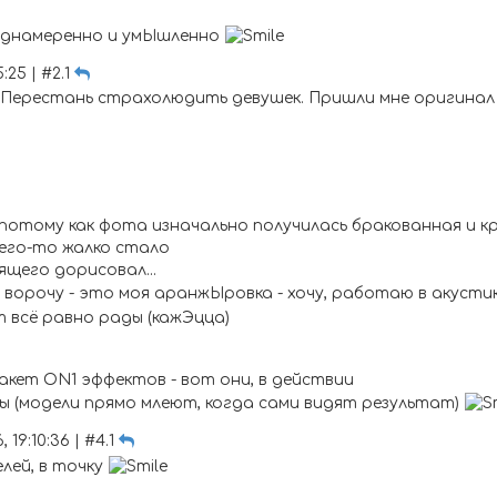
преднамеренно и умЫшленно
:25 | #2.1
 Перестань страхолюдить девушек. Пришли мне оригинал 
- потому как фота изначально получилась бракованная и 
чего-то жалко стало
щего дорисовал...
 ворочу - это моя аранжЫровка - хочу, работаю в акустике
 всё равно рады (кажЭцца)
пакет ON1 эффектов - вот они, в действии
ты (модели прямо млеют, когда сами видят результат)
 19:10:36 | #4.1
лей, в точку