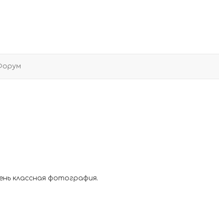
Форум
чень классная фотография.