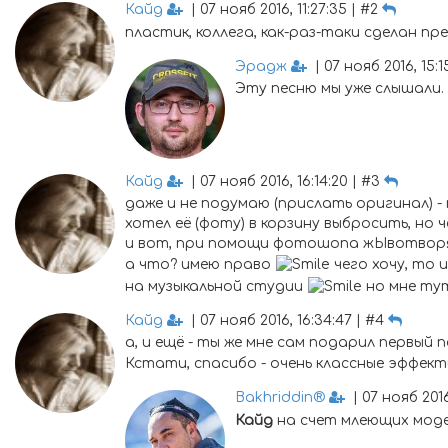
Кайд
| 07 нояб 2016, 11:27:35 | #2
пластик, коллега, как-раз-таки сделан 
Эрадж
| 07 нояб 2016, 15:15
Эту песню мы уже слышали.
Кайд
| 07 нояб 2016, 16:14:20 | #3
даже и не подумаю (прислать оригинал) 
хотел её (фоту) в корзину выбросить, но 
и вот, при помощи фотошопа жЫвотворя
а что? имею право
чего хочу, то и
на музыкальной студии
но мне тут
Кайд
| 07 нояб 2016, 16:34:47 | #4
а, и ещё - ты же мне сам подарил первый 
Кстати, спасибо - очень классные эффек
Bakhriddin®
| 07 нояб 2016,
Кайд
на счет млеющих моде