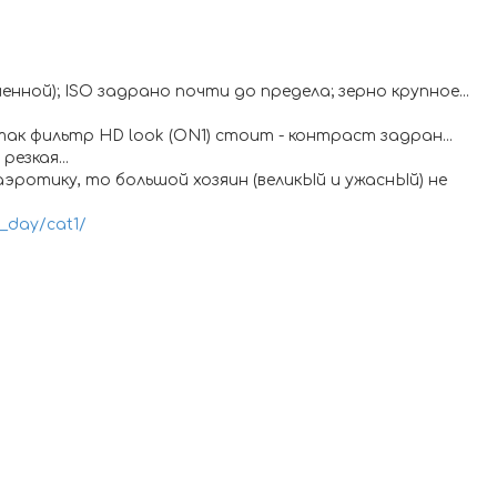
енной); ISO задрано почти до предела; зерно крупное...
к фильтр HD look (ON1) стоит - контраст задран...
езкая...
 аэротику, то большой хозяин (великЫй и ужаснЫй) не
o_day/cat1/