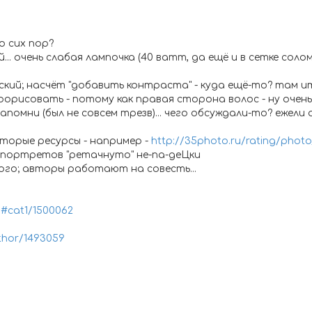
о сих пор?
.. очень слабая лампочка (40 ватт, да ещё и в сетке солом
ий; насчёт "добавить контраста" - куда ещё-то? там ита
орисовать - потому как правая сторона волос - ну очень р
помни (был не совсем трезв)... чего обсуждали-то? ежели
оторые ресурсы - например -
http://35photo.ru/rating/phot
портретов "ретачнуто" не-па-деЦки
ного; авторы работают на совесть...
/#cat1/1500062
thor/1493059