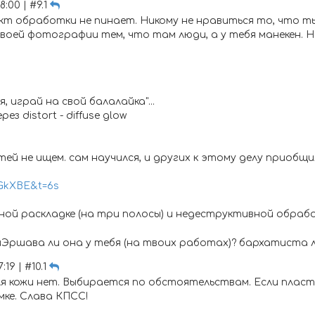
8:00 | #9.1
кт обработки не пинает. Никому не нравиться то, что т
ей фотографии тем, что там люди, а у тебя манекен. На
я, играй на свой балалайка"...
з distort - diffuse glow
ей не ищем. сам научился, и других к этому делу приобщи
GkXBE&t=6s
ной раскладке (на три полосы) и недеструктивной обраб
? шЭршава ли она у тебя (на твоих работах)? бархатиста
:19 | #10.1
я кожи нет. Выбирается по обстоятельствам. Если пластма
мке. Слава КПСС!