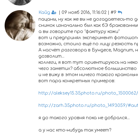
Кайд
| 09 нояб 2016, 11:16:02 | #9
пацаны, ну как же вы не догадаетесь-то д
снимок изначально был как бЭ бракованный.
а вы говорите про "фактуру кожи"
вот и предпринял эксперимент фотошопск
возможно, стоило ещё по лицу резкость пр
А насчёт разговора в Бундесе, Magnum, на
дозволит...
коллеги, я вот тут ориентируюсь на нек
чего заметил? абсолютное большинство 
и не вижу в этом ничего такого крамоль
вот пара конкретных примеров:
http://aleksey15.35photo.ru/photo_1500062
http://zarh.35photo.ru/photo_1493059/#au
я до такого уровня пока не добрался...
а у нас кто-нибудь так умеет?