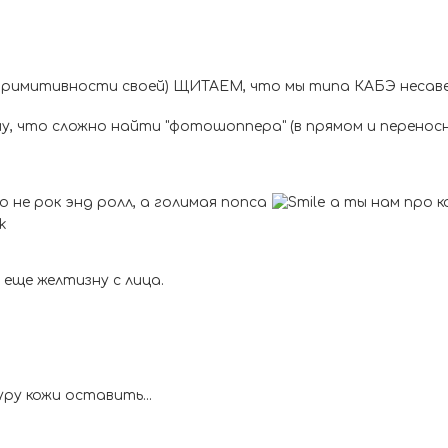
о примитивности своей) ЩИТАЕМ, что мы типа КАБЭ несав
ому, что сложно найти "фотошоппера" (в прямом и перенос
о не рок энд ролл, а голимая попса
а ты нам про к
еще желтизну с лица.
ру кожи оставить...