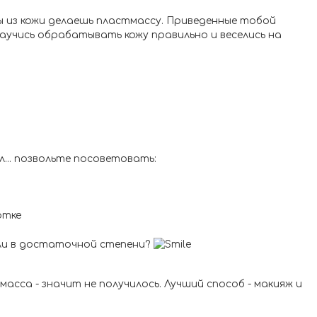
ы из кожи делаешь пластмассу. Приведенные тобой
учись обрабатывать кожу правильно и веселись на
л... позвольте посоветовать:
отке
 ли в достаточной степени?
сса - значит не получилось. Лучший способ - макияж и