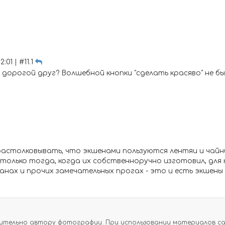
:01 | #11.1
 дорогой друг? Волшебной кнопки "сделать красяво" не б
астолковывать, что экшенами пользуются лентяи и чайник
 но только тогда, когда их собственноручно изготовил, д
анах и прочих замечательных прогах - это и есть экшены
тельно автору фотографии. При использовании материалов сайт