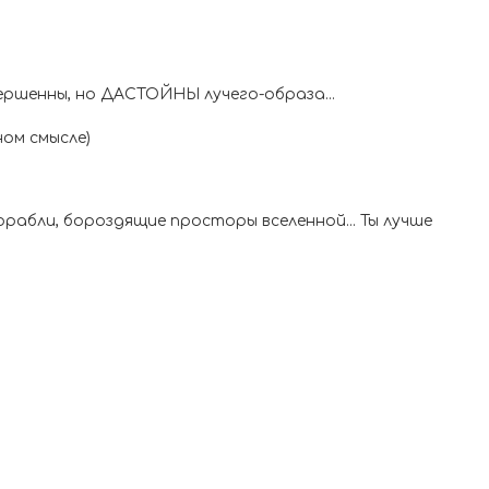
ершенны, но ДАСТОЙНЫ лучего-образа...
ном смысле)
орабли, бороздящие просторы вселенной... Ты лучше