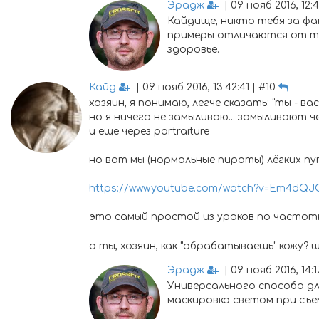
Эрадж
| 09 нояб 2016, 12:4
Кайдище, никто тебя за фа
примеры отличаются от тво
здоровье.
Кайд
| 09 нояб 2016, 13:42:41 | #10
хозяин, я понимаю, легче сказать: "ты - вас
но я ничего не замыливаю... замыливают чере
и ещё через portraiture
но вот мы (нормальные пираты) лёгких пут
https://www.youtube.com/watch?v=Em4dQJ
это самый простой из уроков по частот
а ты, хозяин, как "обрабатываешь" кожу
Эрадж
| 09 нояб 2016, 14:17
Универсального способа дл
маскировка светом при съе