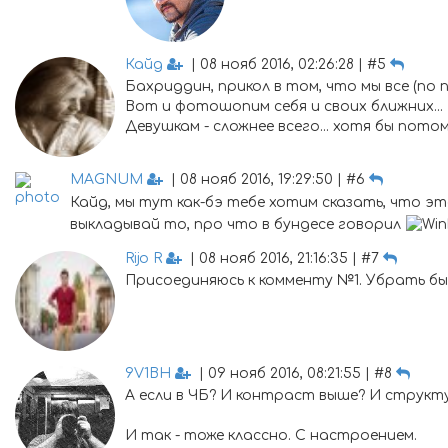
Кайд
| 08 нояб 2016, 02:26:28 | #5
Бахриддин, прикол в том, что мы все (п
Вот и фотошопим себя и своих ближних...
Девушкам - сложнее всего... хотя бы пот
MAGNUM
| 08 нояб 2016, 19:29:50 | #6
Кайд, мы тут как-бэ тебе хотим сказать, что эт
выкладывай то, про что в бундесе говорил
Rijo R
| 08 нояб 2016, 21:16:35 | #7
Присоединяюсь к комменту №1. Убрать бы 
9V1BH
| 09 нояб 2016, 08:21:55 | #8
А если в ЧБ? И контраст выше? И структу
И так - тоже классно. С настроением.