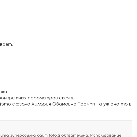
ывает.
и...
ля конкретных параметров съёмки
 (это сказала Хилария Обамовна Трампп - а уж она-то в
а гиперссылка сайт foto.tj обязательна. Использование