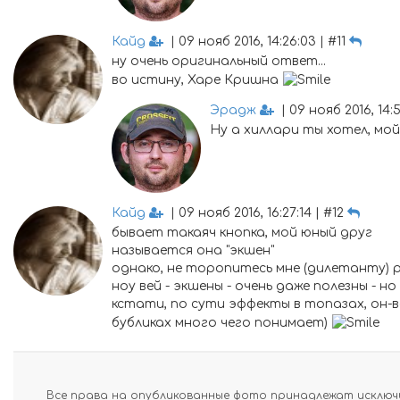
Кайд
| 09 нояб 2016, 14:26:03 | #11
ну очень оригинальный ответ...
во истину, Харе Кришна
Эрадж
| 09 нояб 2016, 14:52
Ну а хиллари ты хотел, мой
Кайд
| 09 нояб 2016, 16:27:14 | #12
бывает такаяч кнопка, мой юный друг
называется она "экшен"
однако, не торопитесь мне (дилетанту) р
ноу вей - экшены - очень даже полезны -
кстати, по сути эффекты в топазах, он-в
бубликах много чего понимает)
Все права на опубликованные фото принадлежат исключи