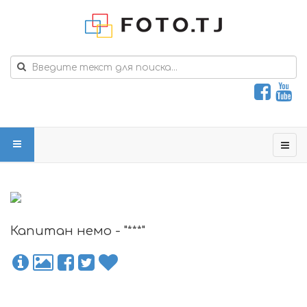
Капитан немо - "***"