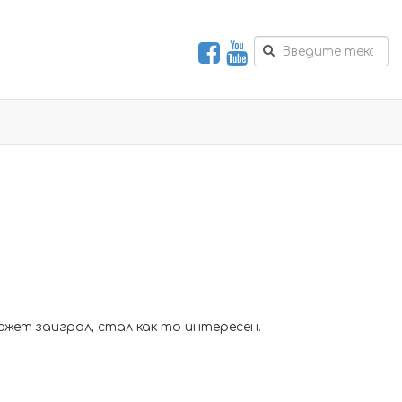
южет заиграл, стал как то интересен.