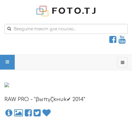
RAW PRO - "βыπγζkнυk✔ 2014"