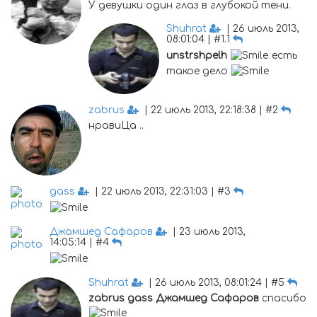
У девушки один глаз в глубокой тени.
Shuhrat
| 26 июль 2013,
08:01:04 | #1.1
unstrshpelh
есть
такое дело
zabrus
| 22 июль 2013, 22:18:38 | #2
нравиЦа ..
gass
| 22 июль 2013, 22:31:03 | #3
Джамшед Сафаров
| 23 июль 2013,
14:05:14 | #4
Shuhrat
| 26 июль 2013, 08:01:24 | #5
zabrus
gass
Джамшед Сафаров
спасибо