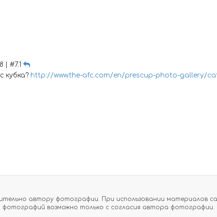
8 | #7.1
с кубка?
http://www.the-afc.com/en/prescup-photo-gallery/ca
тельно автору фотографии. При использовании материалов сайт
фотографий возможно только с согласия автора фотографии.