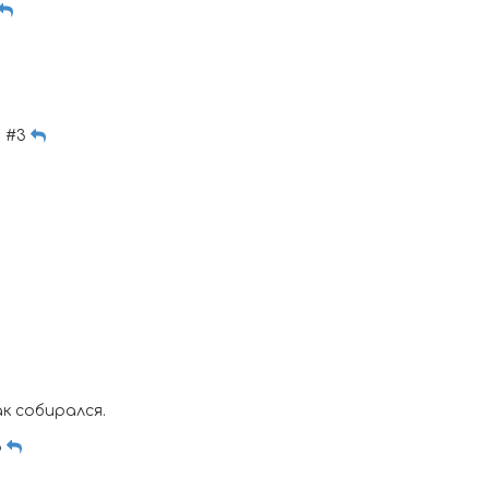
 | #3
к собирался.
6