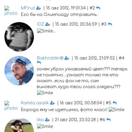
MFiruz
| 15 авг 2012, 19:01:34 | #2
Его бы на Олимпиаду отправить..
IDZ
| 15 авг 2012, 20:36:59 | #3
...
Bakhriddin®
| 15 авг 2012, 21:09:52 | #4
зачем убрал узнаваемый цвет??? теперь
не понятно....узнают только те кто
знают...если фон не то, сам
виноват..куда твои глаза глядели???
Kamila asalik
| 16 авг 2012, 00:58:04 | #5
Борода ему не идет,имхо, фото класс!
lika
| 21 авг 2012, 23:52:28 | #6