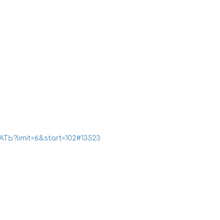
Ь?limit=6&start=102#13523