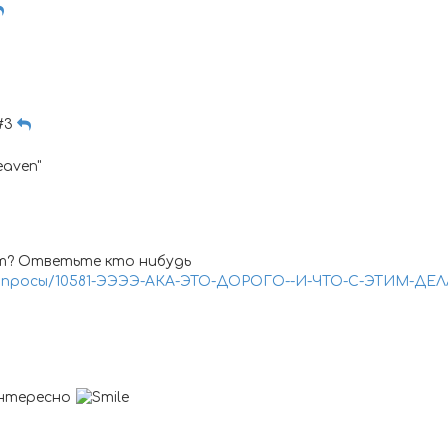
 #3
eaven"
т? Ответьте кто нибудь
-вопросы/10581-ЭЭЭЭ-АКА-ЭТО-ДОРОГО--И-ЧТО-С-ЭТИМ-ДЕЛАТ
интересно