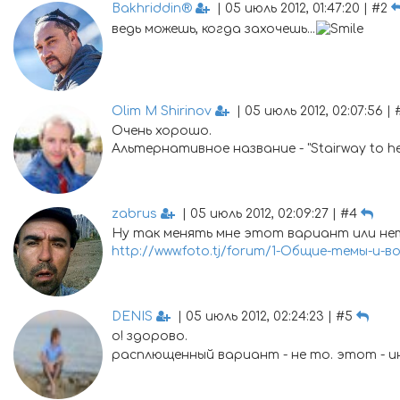
Bakhriddin®
| 05 июль 2012, 01:47:20 | #2
ведь можешь, когда захочешь...
Olim M Shirinov
| 05 июль 2012, 02:07:56 |
Очень хорошо.
Альтернативное название - "Stairway to h
zabrus
| 05 июль 2012, 02:09:27 | #4
Ну так менять мне этот вариант или не
http://www.foto.tj/forum/1-Общие-темы-и
DENIS
| 05 июль 2012, 02:24:23 | #5
о! здорово.
расплющенный вариант - не то. этот - 