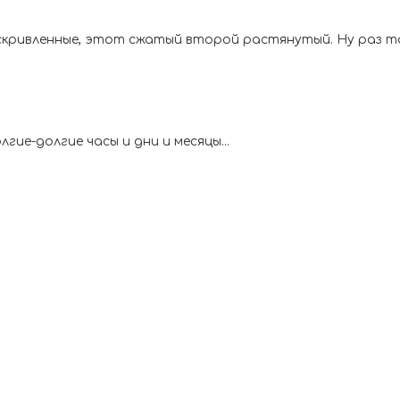
искривленные, этот сжатый второй растянутый. Ну раз 
ие-долгие часы и дни и месяцы...