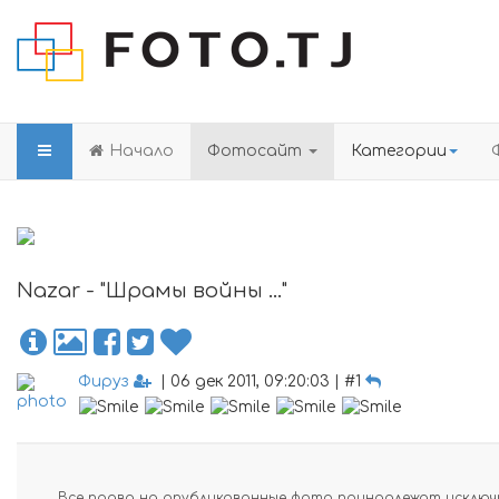
Начало
Фотосайт
Категории
Nazar - "Шрамы войны ..."
Фируз
| 06 дек 2011, 09:20:03 | #1
Все права на опубликованные фото принадлежат исключи