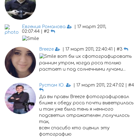
Евгения Романова
| 17 март 2011,
02:07:44 | #2
Breeze
| 17 март 2011, 22:40:41 | #3
вот бы их сфотографировать
ранним утром, когда роса только
растает и под солнечными лучами...
Рустам Ю.
| 17 март 2011, 22:47:02 | #4
Да вы правы Breeze фотографировал
ближе к обеду роса почти выветрилась
и там уже была тень я немного
подсветил отражателем ,получилось
так,
всем спасибо кто оценил эту
фотографию