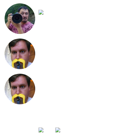
photographer
| 13 сен 2010, 21:56:42 | #9
+-1
Ejikus
| 13 сен 2010, 22:08:22 | #10
Мдя... одна тут явно лишняя
Ejikus
| 13 сен 2010, 22:09:30 | #11
Ок, изменим так - потому что на
десять девчонок по статистике
ШЕСТЬ не хотят
Daler Ag
| 14 сен 2010, 02:17:25 | #12
первая, третья, четвертая, пятая,
десятая и одиннадцатая...., вас я
попрошу остаться...