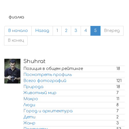
фиалка
В начало
Назад
1
2
3
4
5
Вперед
В конец
Shuhrat
Позиция в общем рейтинге
18
Посмотреть профиль
Всего фотографий
121
Природа
18
Животный мир
7
Макро
11
Люди
8
Город и архитектура
7
Дети
2
Жанр
3