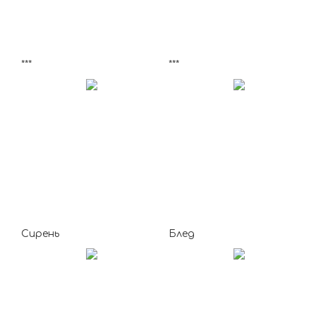
***
***
Сирень
Блед